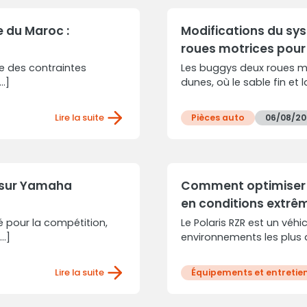
 du Maroc :
Modifications du sy
roues motrices pour
e des contraintes
Les buggys deux roues mo
.]
dunes, où le sable fin et l
Lire la suite
Pièces auto
06/08/20
e sur Yamaha
Comment optimiser l
en conditions extrê
é pour la compétition,
Le Polaris RZR est un véhi
..]
environnements les plus di
Lire la suite
Équipements et entretie