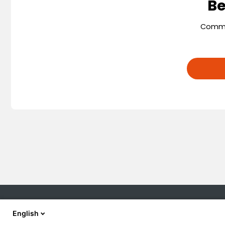
Be
Comman
English